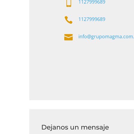

1127999689

1127999689

info@grupomagma.com.
Dejanos un mensaje